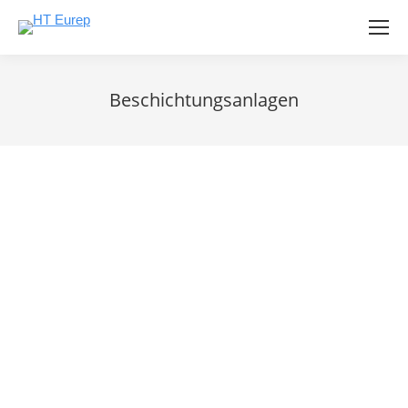
Beschichtungsanlagen
Sie befinden sich hier:
Download Datenblatt (4L)
Download Datenblatt (30L)
FEATURES
Systeme für automatisierte
Dünnschichtbeschichtung im (selektiven)